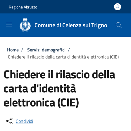
Salta al contenuto principale
Skip to footer content
Regione Abruzzo
Comune di Celenza sul Trigno
Briciole di pane
Home
/
Servizi demografici
/
Chiedere il rilascio della carta d'identità elettronica (CIE)
Chiedere il rilascio della
carta d'identità
elettronica (CIE)
Condividi