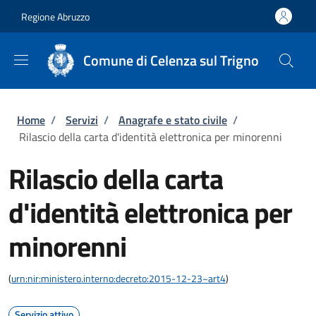
Salta al contenuto principale
Skip to footer content
Regione Abruzzo
Comune di Celenza sul Trigno
Briciole di pane
Home
/
Servizi
/
Anagrafe e stato civile
/
Rilascio della carta d'identità elettronica per minorenni
Rilascio della carta
d'identità elettronica per
minorenni
(
urn:nir:ministero.interno:decreto:2015-12-23~art4
)
Servizio attivo