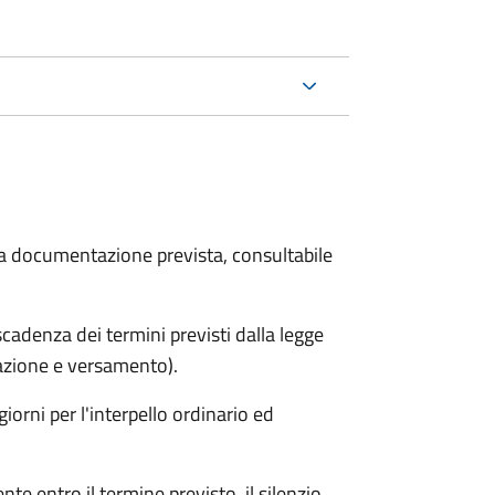
 la documentazione prevista, consultabile
adenza dei termini previsti dalla legge
arazione e versamento).
iorni per l'interpello ordinario ed
e entro il termine previsto, il silenzio