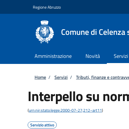
Salta al contenuto principale
Skip to footer content
Regione Abruzzo
Comune di Celenza s
Amministrazione
Novità
Servizi
Briciole di pane
Home
/
Servizi
/
Tributi, finanze e contravv
Interpello su norm
(
urn:nir:stato:legge:2000-07-27;212~art11
)
Servizio attivo