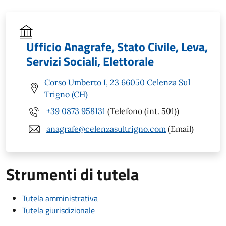
Ufficio Anagrafe, Stato Civile, Leva,
Servizi Sociali, Elettorale
Corso Umberto I, 23 66050 Celenza Sul
Trigno (CH)
+39 0873 958131
(Telefono (int. 501))
anagrafe@celenzasultrigno.com
(Email)
Strumenti di tutela
Tutela amministrativa
Tutela giurisdizionale