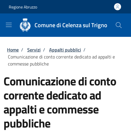
Salta al contenuto principale
Skip to footer content
Regione Abruzzo
Comune di Celenza sul Trigno
Briciole di pane
Home
/
Servizi
/
Appalti pubblici
/
Comunicazione di conto corrente dedicato ad appalti e
commesse pubbliche
Comunicazione di conto
corrente dedicato ad
appalti e commesse
pubbliche