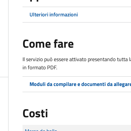
Ulteriori informazioni
Come fare
Il servizio può essere attivato presentando tutta
in formato PDF.
Moduli da compilare e documenti da allegar
Costi
Tipo di pagamento
Importo