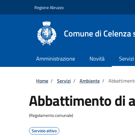
Salta al contenuto principale
Skip to footer content
Regione Abruzzo
Comune di Celenza s
Amministrazione
Novità
Servizi
Briciole di pane
Home
/
Servizi
/
Ambiente
/
Abbattimento
Abbattimento di a
(Regolamento comunale)
Servizio attivo