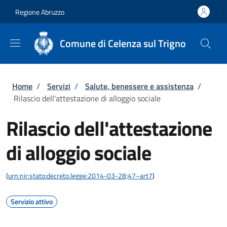
Salta al contenuto principale
Skip to footer content
Regione Abruzzo
Comune di Celenza sul Trigno
Briciole di pane
Home
/
Servizi
/
Salute, benessere e assistenza
/
Rilascio dell'attestazione di alloggio sociale
Rilascio dell'attestazione
di alloggio sociale
(
urn:nir:stato:decreto.legge:2014-03-28;47~art7
)
Servizio attivo