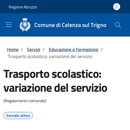
Salta al contenuto principale
Skip to footer content
Regione Abruzzo
Comune di Celenza sul Trigno
Briciole di pane
Home
/
Servizi
/
Educazione e formazione
/
Trasporto scolastico: variazione del servizio
Trasporto scolastico:
variazione del servizio
(Regolamento comunale)
Servizio attivo