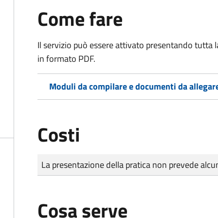
Come fare
Il servizio può essere attivato presentando tutta
in formato PDF.
Moduli da compilare e documenti da allegar
Costi
Tipo di pagamento
Importo
La presentazione della pratica non prevede al
Cosa serve