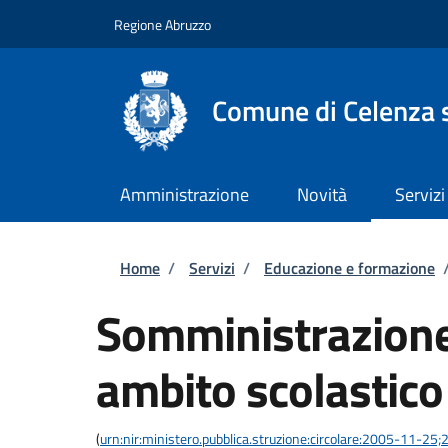
Salta al contenuto principale
Skip to footer content
Regione Abruzzo
Comune di Celenza s
Amministrazione
Novità
Servizi
Briciole di pane
Home
/
Servizi
/
Educazione e formazione
Somministrazione 
ambito scolastico
(
urn:nir:ministero.pubblica.struzione:circolare:2005-11-25