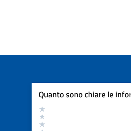
Quanto sono chiare le info
Valutazione
Valuta 5 stelle su 5
Valuta 4 stelle su 5
Valuta 3 stelle su 5