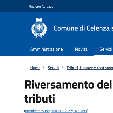
Salta al contenuto principale
Skip to footer content
Regione Abruzzo
Comune di Celenza s
Amministrazione
Novità
Servizi
Briciole di pane
Home
/
Servizi
/
Tributi, finanze e contravv
Riversamento del
tributi
(
urn:nir:stato:legge:2013-12-27;147~art1
)