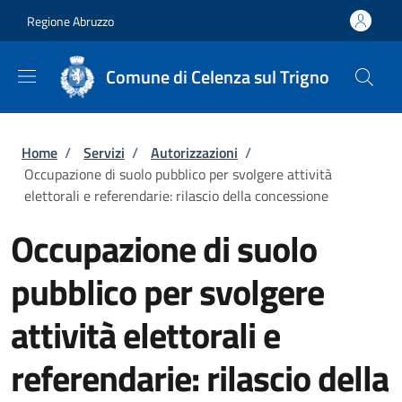
Salta al contenuto principale
Skip to footer content
Regione Abruzzo
Comune di Celenza sul Trigno
Briciole di pane
Home
/
Servizi
/
Autorizzazioni
/
Occupazione di suolo pubblico per svolgere attività
elettorali e referendarie: rilascio della concessione
Occupazione di suolo
pubblico per svolgere
attività elettorali e
referendarie: rilascio della