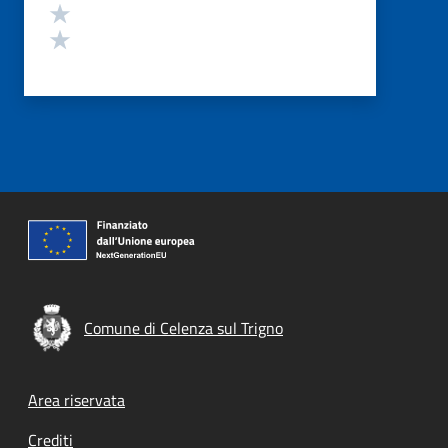
Valuta 2 stelle su 5
Valuta 1 stelle su 5
Comune di Celenza sul Trigno
Footer menu
Area riservata
Crediti