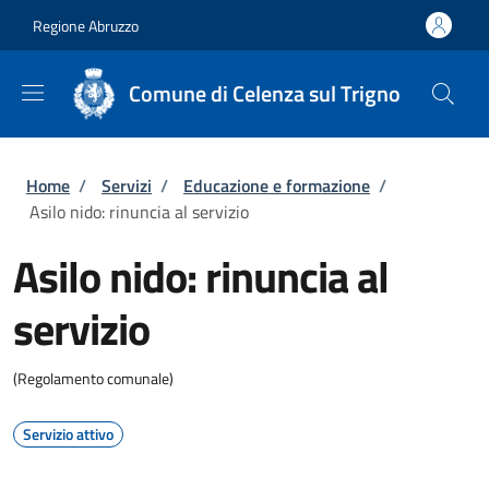
Salta al contenuto principale
Skip to footer content
Regione Abruzzo
Comune di Celenza sul Trigno
Briciole di pane
Home
/
Servizi
/
Educazione e formazione
/
Asilo nido: rinuncia al servizio
Asilo nido: rinuncia al
servizio
(Regolamento comunale)
Servizio attivo