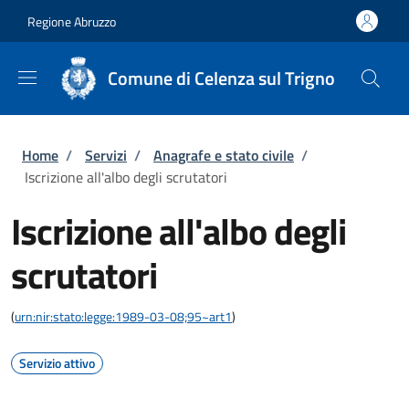
Salta al contenuto principale
Skip to footer content
Regione Abruzzo
Comune di Celenza sul Trigno
Briciole di pane
Home
/
Servizi
/
Anagrafe e stato civile
/
Iscrizione all'albo degli scrutatori
Iscrizione all'albo degli
scrutatori
(
urn:nir:stato:legge:1989-03-08;95~art1
)
Servizio attivo