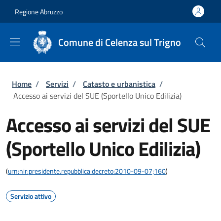
Salta al contenuto principale
Skip to footer content
Regione Abruzzo
Comune di Celenza sul Trigno
Briciole di pane
Home
/
Servizi
/
Catasto e urbanistica
/
Accesso ai servizi del SUE (Sportello Unico Edilizia)
Accesso ai servizi del SUE
(Sportello Unico Edilizia)
(
urn:nir:presidente.repubblica:decreto:2010-09-07;160
)
Servizio attivo