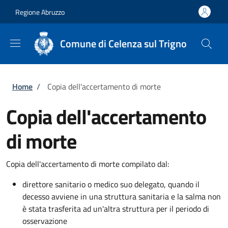
Salta al contenuto principale
Skip to footer content
Regione Abruzzo
Comune di Celenza sul Trigno
Briciole di pane
Home
/
Copia dell'accertamento di morte
Copia dell'accertamento
di morte
Copia dell'accertamento di morte compilato dal:
direttore sanitario o medico suo delegato, quando il
decesso avviene in una struttura sanitaria e la salma non
è stata trasferita ad un'altra struttura per il periodo di
osservazione