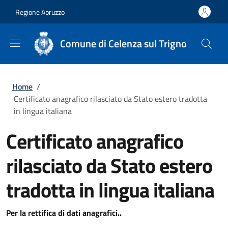
Salta al contenuto principale
Skip to footer content
Regione Abruzzo
Comune di Celenza sul Trigno
Briciole di pane
Home
/
Certificato anagrafico rilasciato da Stato estero tradotta
in lingua italiana
Certificato anagrafico
rilasciato da Stato estero
tradotta in lingua italiana
Per la rettifica di dati anagrafici..