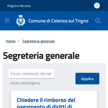
Salta al contenuto principale
Skip to footer content
Regione Abruzzo
Comune di Celenza sul Trigno
Briciole di pane
Home
/
Segreteria generale
Segreteria generale
Cerca i contenuti che nel
titolo contengono:
Chiedere il rimborso del
pagamento di diritti di