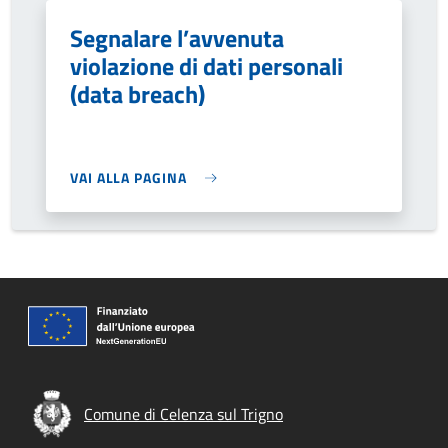
Segnalare l’avvenuta
violazione di dati personali
(data breach)
VAI ALLA PAGINA
Comune di Celenza sul Trigno