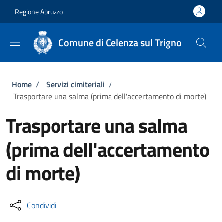
Salta al contenuto principale
Skip to footer content
Regione Abruzzo
Comune di Celenza sul Trigno
Briciole di pane
Home
/
Servizi cimiteriali
/
Trasportare una salma (prima dell'accertamento di morte)
Trasportare una salma
(prima dell'accertamento
di morte)
Condividi